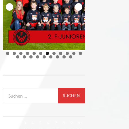
Suchen
nach:
1
2
3
4
5
6
7
8
9
10