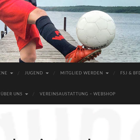
ENE
JUGEND
MITGLIED WERDEN
FSJ & BF
ÜBER UNS
VEREINSAUSTATTUNG – WEBSHOP