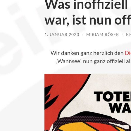
Was inoffiziel
war, ist nun off
1. JANUAR 2023
/
MIRIAM RÖSER
/
K
Wir danken ganz herzlich den
Di
„Wannsee“ nun ganz offiziell a