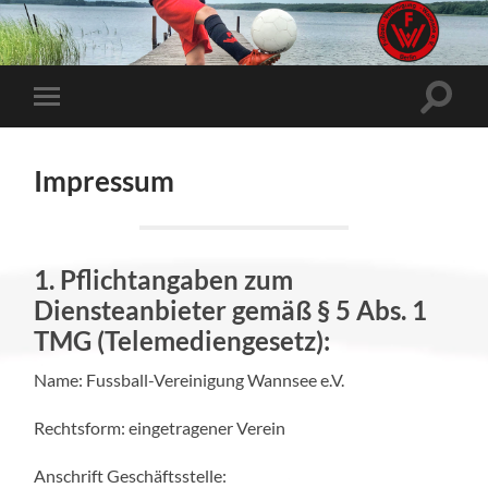
Suchfe
Mobile-
ein-/a
Menü
ein-/ausblenden
Impressum
1. Pflichtangaben zum
Diensteanbieter gemäß § 5 Abs. 1
TMG (Telemediengesetz):
Name: Fussball-Vereinigung Wannsee e.V.
Rechtsform: eingetragener Verein
Anschrift Geschäftsstelle: